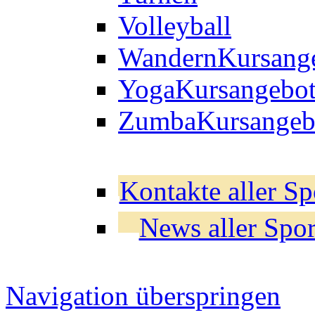
Volleyball
Wandern
Kursang
Yoga
Kursangebo
Zumba
Kursangeb
Kontakte aller Sp
News aller Spor
Navigation überspringen