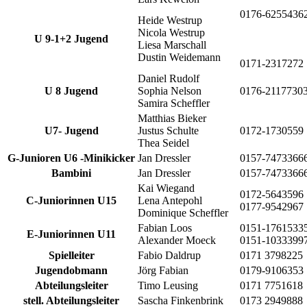
0176-6255436
Heide Westrup
Nicola Westrup
U 9-1+2 Jugend
Liesa Marschall
Dustin Weidemann
0171-2317272
Daniel Rudolf
U 8 Jugend
Sophia Nelson
0176-2117730
Samira Scheffler
Matthias Bieker
U7- Jugend
Justus Schulte
0172-1730559
Thea Seidel
G-Junioren U6 -Minikicker
Jan Dressler
0157-7473366
Bambini
Jan Dressler
0157-7473366
Kai Wiegand
0172-5643596
C-Juniorinnen U15
Lena Antepohl
0177-9542967
Dominique Scheffler
Fabian Loos
0151-1761533
E-Juniorinnen U11
Alexander Moeck
0151-1033399
Spielleiter
Fabio Daldrup
0171 3798225
Jugendobmann
Jörg Fabian
0179-9106353
Abteilungsleiter
Timo Leusing
0171 7751618
stell. Abteilungsleiter
Sascha Finkenbrink
0173 2949888