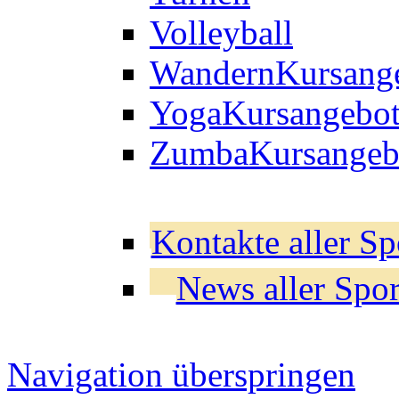
Volleyball
Wandern
Kursang
Yoga
Kursangebo
Zumba
Kursangeb
Kontakte aller Sp
News aller Spor
Navigation überspringen