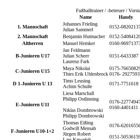
Fußballtrainer / -betreuer / Vors
Name
Handy
Johannes Frieling
1. Mannschaft
0152-0820213
Julian Sammerl
2. Mannschaft
Benjamin Hutmacher
0152-5408412
Altherren
Manuel Hemker
0160-9697137
Jan Feldmann
B-Junioren U17
Julian Scheer
0151-6433387
Laurenz Fark
Maya Nikolai
0175-7665082
C-Junioren U15
Thies Erik Uhlenbrock
0176- 2927593
Timo Leusing
D 1-Junioren U 13
0171-7751618
Achim Schulte
Liesa Marschall
Philipp Ostlinning
0176-2277494
E-Junioren U11
0160-4401411
Niklas Dombrowski
Philipp Dombrowski
Thomas Eißing
0176-6201655
Godwill Mensah
F-Junioren U10-1+2
Jürgen Robert
0151-5053615
Lars Keweloh