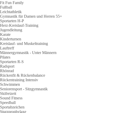
Fit Fun Family
Fußball
Leichtathletik
Gymnastik für Damen und Herren 55+
Sportarten H-P
Herz-Kreislauf-Training
Jugendleitung
Karate
Kinderturnen
Kreislauf- und Muskeltraining
Lauftreff
Männergymnastik - Unter Männern
Pilates
Sportarten R-S
Radsport
Rhönrad
Rückenfit & Rückenbalance
Rückentraining Intensiv
Schwimmen
Seniorensport - Sitzgymnastik
Skifreizeit
Sound Fitness
Speedball
Sportabzeichen
Sturzprophylaxe