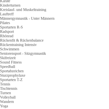
Karate
Kinderturnen
Kreislauf- und Muskeltraining
Lauftreff
Männergymnastik - Unter Männern
Pilates
Sportarten R-S
Radsport
Rhönrad
Rückenfit & Rückenbalance
Rückentraining Intensiv
Schwimmen
Seniorensport - Sitzgymnastik
Skifreizeit
Sound Fitness
Speedball
Sportabzeichen
Sturzprophylaxe
Sportarten T-Z
Tennis
Tischtennis
Turnen
Volleyball
Wandern
Yoga