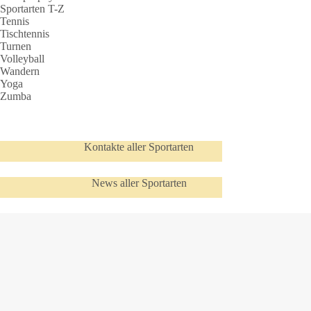
Sportarten T-Z
Tennis
Tischtennis
Turnen
Volleyball
Wandern
Yoga
Zumba
Kontakte aller Sportarten
News aller Sportarten