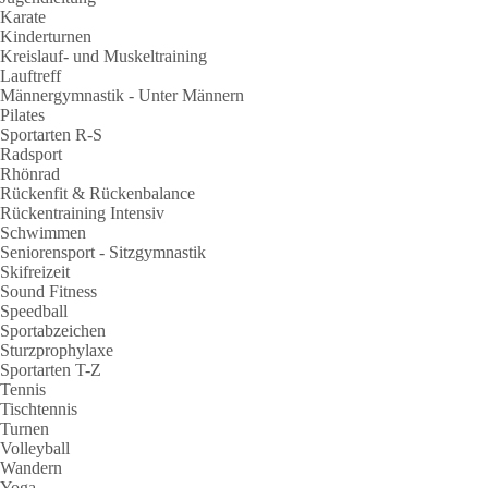
Karate
Kinderturnen
Kreislauf- und Muskeltraining
Lauftreff
Männergymnastik - Unter Männern
Pilates
Sportarten R-S
Radsport
Rhönrad
Rückenfit & Rückenbalance
Rückentraining Intensiv
Schwimmen
Seniorensport - Sitzgymnastik
Skifreizeit
Sound Fitness
Speedball
Sportabzeichen
Sturzprophylaxe
Sportarten T-Z
Tennis
Tischtennis
Turnen
Volleyball
Wandern
Yoga