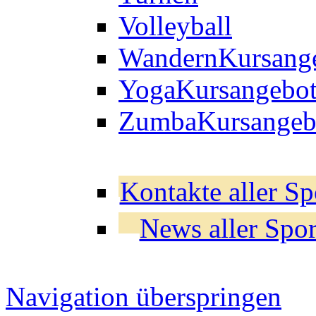
Volleyball
Wandern
Kursang
Yoga
Kursangebo
Zumba
Kursangeb
Kontakte aller Sp
News aller Spor
Navigation überspringen