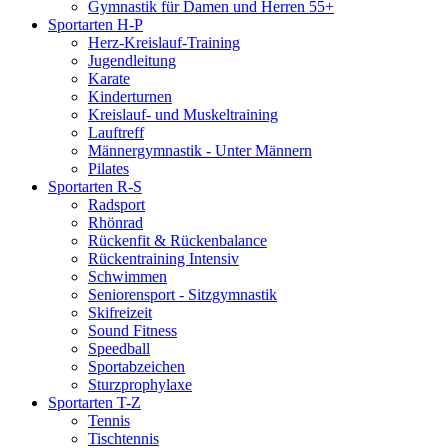
Gymnastik für Damen und Herren 55+
Sportarten H-P
Herz-Kreislauf-Training
Jugendleitung
Karate
Kinderturnen
Kreislauf- und Muskeltraining
Lauftreff
Männergymnastik - Unter Männern
Pilates
Sportarten R-S
Radsport
Rhönrad
Rückenfit & Rückenbalance
Rückentraining Intensiv
Schwimmen
Seniorensport - Sitzgymnastik
Skifreizeit
Sound Fitness
Speedball
Sportabzeichen
Sturzprophylaxe
Sportarten T-Z
Tennis
Tischtennis