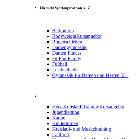
Übersicht Sportangebot von A - Z
Badminton
Bodyweight
Kursangebot
Bogenschießen
Damengymnastik
Damen Fitness
Fit Fun Family
Fußball
Leichtathletik
Gymnastik für Damen und Herren 55+
Herz-Kreislauf-Training
Kursangebot
Jugendleitung
Karate
Kinderturnen
Kreislauf- und Muskeltraining
Lauftreff