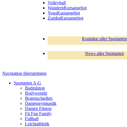
Volleyball
Wandern
Kursangebot
Yoga
Kursangebot
Zumba
Kursangebot
Kontakte aller Sportarten
News aller Sportarten
Navigation überspringen
Sportarten A-G
Badminton
Bodyweight
Bogenschießen
Damengymnastik
Damen Fitness
Fit Fun Family
Fußball
Leichtathletik