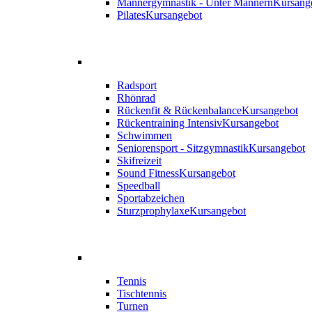
Männergymnastik - Unter Männern
Kursang
Pilates
Kursangebot
Radsport
Rhönrad
Rückenfit & Rückenbalance
Kursangebot
Rückentraining Intensiv
Kursangebot
Schwimmen
Seniorensport - Sitzgymnastik
Kursangebot
Skifreizeit
Sound Fitness
Kursangebot
Speedball
Sportabzeichen
Sturzprophylaxe
Kursangebot
Tennis
Tischtennis
Turnen