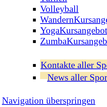
Volleyball
Wandern
Kursang
Yoga
Kursangebo
Zumba
Kursangeb
Kontakte aller Sp
News aller Spor
Navigation überspringen