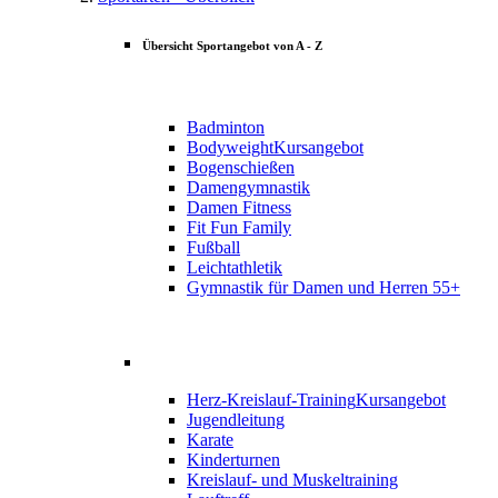
Übersicht Sportangebot von A - Z
Badminton
Bodyweight
Kursangebot
Bogenschießen
Damengymnastik
Damen Fitness
Fit Fun Family
Fußball
Leichtathletik
Gymnastik für Damen und Herren 55+
Herz-Kreislauf-Training
Kursangebot
Jugendleitung
Karate
Kinderturnen
Kreislauf- und Muskeltraining