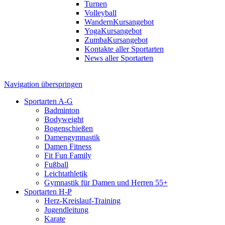
Turnen
Volleyball
Wandern
Kursangebot
Yoga
Kursangebot
Zumba
Kursangebot
Kontakte aller Sportarten
News aller Sportarten
Navigation überspringen
Sportarten A-G
Badminton
Bodyweight
Bogenschießen
Damengymnastik
Damen Fitness
Fit Fun Family
Fußball
Leichtathletik
Gymnastik für Damen und Herren 55+
Sportarten H-P
Herz-Kreislauf-Training
Jugendleitung
Karate