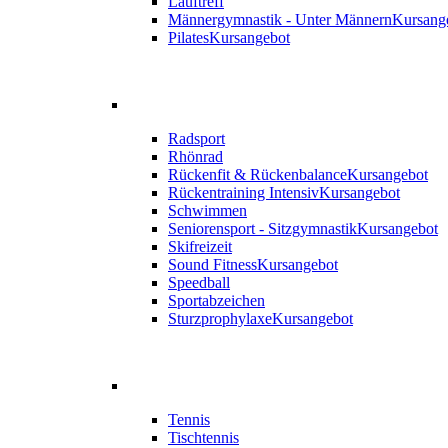
Lauftreff
Männergymnastik - Unter Männern
Kursang
Pilates
Kursangebot
Radsport
Rhönrad
Rückenfit & Rückenbalance
Kursangebot
Rückentraining Intensiv
Kursangebot
Schwimmen
Seniorensport - Sitzgymnastik
Kursangebot
Skifreizeit
Sound Fitness
Kursangebot
Speedball
Sportabzeichen
Sturzprophylaxe
Kursangebot
Tennis
Tischtennis