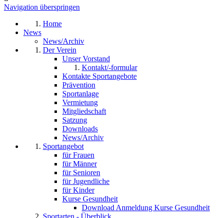
Navigation überspringen
Home
News
News/Archiv
Der Verein
Unser Vorstand
Kontakt/-formular
Kontakte Sportangebote
Prävention
Sportanlage
Vermietung
Mitgliedschaft
Satzung
Downloads
News/Archiv
Sportangebot
für Frauen
für Männer
für Senioren
für Jugendliche
für Kinder
Kurse Gesundheit
Download Anmeldung Kurse Gesundheit
Sportarten - Überblick