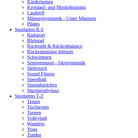
Kinderturnen
Kreislauf- und Muskeltraining
Lauftreff
Männergymnastik - Unter Männern
Pilates
Sportarten R-S
Radsport
Rhönrad
Rückenfit & Rückenbalance
Rückentraining Intensiv
Schwimmen
Seniorensport - Sitzgymnastik
Skifreizeit
Sound Fitness
Speedball
Sportabzeichen
Sturzprophylaxe
Sportarten T-Z
Tennis
Tischtennis
Turnen
Volleyball
Wandern
Yoga
Zumba