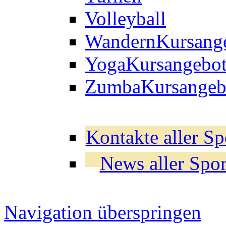
Volleyball
Wandern
Kursang
Yoga
Kursangebo
Zumba
Kursangeb
Kontakte aller Sp
News aller Spor
Navigation überspringen