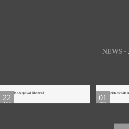
NEWS
-
WTB Kaderpokal Rhönrad
Gaumeisterschaft 
22
01
AUG
DEZ
2023
2019