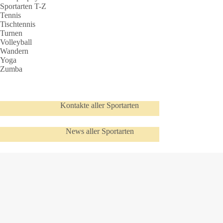
Sportarten T-Z
Tennis
Tischtennis
Turnen
Volleyball
Wandern
Yoga
Zumba
Kontakte aller Sportarten
News aller Sportarten