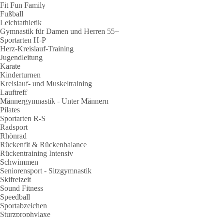
Fit Fun Family
Fußball
Leichtathletik
Gymnastik für Damen und Herren 55+
Sportarten H-P
Herz-Kreislauf-Training
Jugendleitung
Karate
Kinderturnen
Kreislauf- und Muskeltraining
Lauftreff
Männergymnastik - Unter Männern
Pilates
Sportarten R-S
Radsport
Rhönrad
Rückenfit & Rückenbalance
Rückentraining Intensiv
Schwimmen
Seniorensport - Sitzgymnastik
Skifreizeit
Sound Fitness
Speedball
Sportabzeichen
Sturzprophylaxe