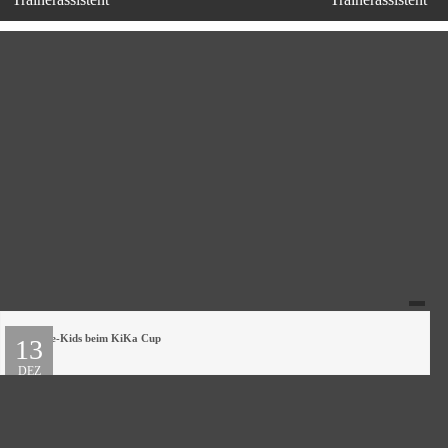
Karate-Kids beim KiKa Cup
13
DEZ
2022