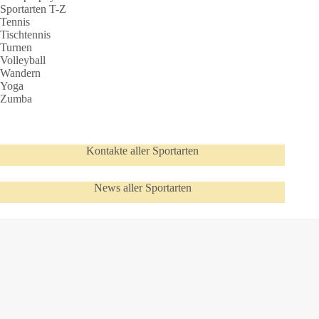
Sportarten T-Z
Tennis
Tischtennis
Turnen
Volleyball
Wandern
Yoga
Zumba
Kontakte aller Sportarten
News aller Sportarten