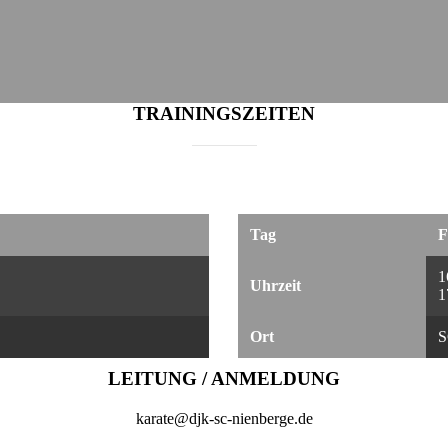
TRAININGSZEITEN
Tag
F
1
Uhrzeit
1
Ort
S
LEITUNG / ANMELDUNG
karate@djk-sc-nienberge.de