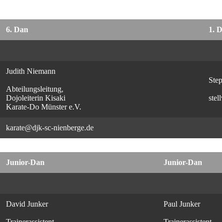
6. Dan
1. 
Judith Niemann
Ste
Abteilungsleitung,
Dojoleiterin Kisaki
stel
Karate-Do Münster e.V.
karate@djk-sc-nienberge.de
Junior-Dan
Junior-Dan
David Junker
Paul Junker
Trainerassistent
Trainerassistent