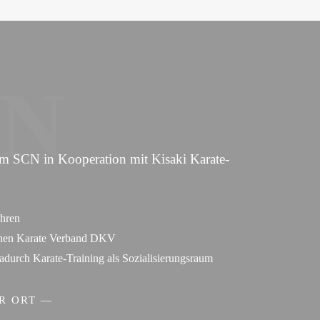
CN
im SCN in Kooperation mit Kisaki Karate-
ahren
hen Karate Verband DKV
urch Karate-Training als Sozialisierungsraum
R ORT —