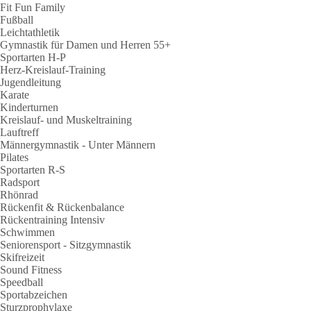
Fit Fun Family
Fußball
Leichtathletik
Gymnastik für Damen und Herren 55+
Sportarten H-P
Herz-Kreislauf-Training
Jugendleitung
Karate
Kinderturnen
Kreislauf- und Muskeltraining
Lauftreff
Männergymnastik - Unter Männern
Pilates
Sportarten R-S
Radsport
Rhönrad
Rückenfit & Rückenbalance
Rückentraining Intensiv
Schwimmen
Seniorensport - Sitzgymnastik
Skifreizeit
Sound Fitness
Speedball
Sportabzeichen
Sturzprophylaxe