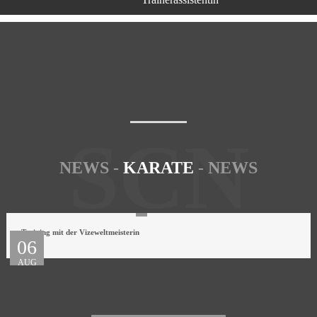
SCN
NEWS -
KARATE
- NEWS
Training mit der Vizeweltmeisterin
06
AUG
2022