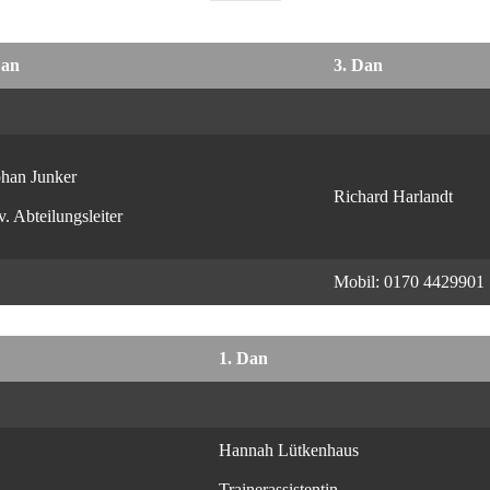
Karate2n
Dan
3. Dan
phan Junker
Richard Harlandt
lv. Abteilungsleiter
Mobil: 0170 4429901
Karate
1. Dan
Hannah Lütkenhaus
Trainerassistentin