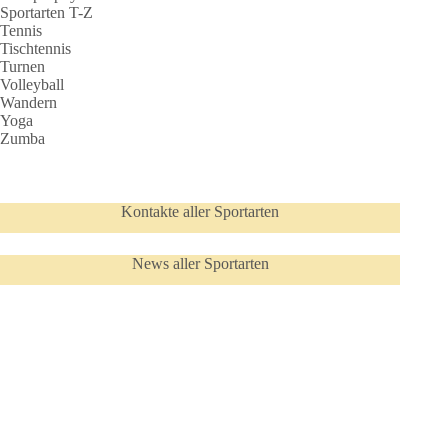
Sportarten T-Z
Tennis
Tischtennis
Turnen
Volleyball
Wandern
Yoga
Zumba
Kontakte aller Sportarten
News aller Sportarten