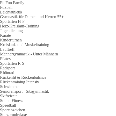
Fit Fun Family
Fußball
Leichtathletik
Gymnastik für Damen und Herren 55+
Sportarten H-P
Herz-Kreislauf-Training
Jugendleitung
Karate
Kinderturnen
Kreislauf- und Muskeltraining
Lauftreff
Männergymnastik - Unter Männern
Pilates
Sportarten R-S
Radsport
Rhönrad
Rückenfit & Rückenbalance
Rückentraining Intensiv
Schwimmen
Seniorensport - Sitzgymnastik
Skifreizeit
Sound Fitness
Speedball
Sportabzeichen
Sturzprophylaxe