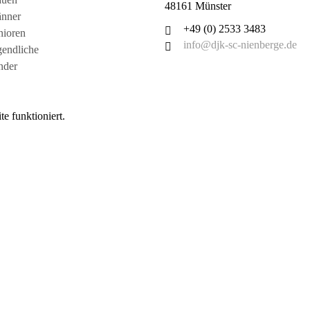
48161 Münster
änner
+49 (0) 2533 3483
nioren
info@djk-sc-nienberge.de
gendliche
nder
e funktioniert.