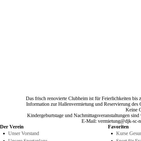
Das frisch renovierte Clubheim ist für Feierlichkeiten bi
Information zur Hallenvermietung und Reservierung des C
Keine G
Kindergeburtstage und Nachmittagsveranstaltungen sin
E-Mail: vermietung@djk-sc-
Der Verein
Favoriten
Unser Vorstand
Kurse Gesun
Unsere Sportanlage
Sport für Fr