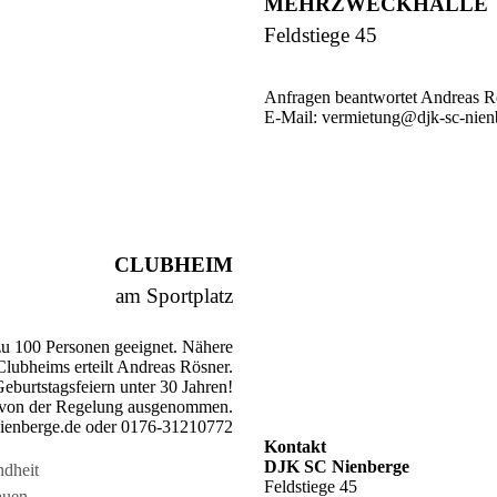
MEHRZWECKHALLE
Feldstiege 45
Anfragen beantwortet Andreas R
E-Mail: vermietung@djk-sc-nien
CLUBHEIM
am Sportplatz
s zu 100 Personen geeignet. Nähere
lubheims erteilt Andreas Rösner.
eburtstagsfeiern unter 30 Jahren!
d von der Regelung ausgenommen.
nienberge.de oder 0176-31210772
Kontakt
DJK SC Nienberge
dheit
Feldstiege 45
auen