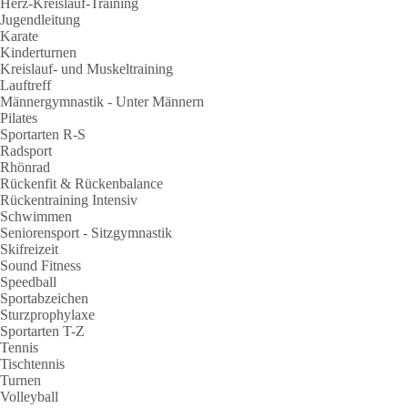
Herz-Kreislauf-Training
Jugendleitung
Karate
Kinderturnen
Kreislauf- und Muskeltraining
Lauftreff
Männergymnastik - Unter Männern
Pilates
Sportarten R-S
Radsport
Rhönrad
Rückenfit & Rückenbalance
Rückentraining Intensiv
Schwimmen
Seniorensport - Sitzgymnastik
Skifreizeit
Sound Fitness
Speedball
Sportabzeichen
Sturzprophylaxe
Sportarten T-Z
Tennis
Tischtennis
Turnen
Volleyball