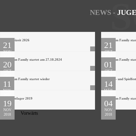
S
NEWS -
JUGE
Skifreizeit 2026
Fit Fun Family sta
21
21
NOV
OKT
2025
2025
Fit Fun Family startet am 27.10.2024
Fit Fun Family sta
20
01
OKT
OKT
2024
2023
Fit Fun Family startet wieder
Sport- und Spielf
11
14
NOV
MÄR
2021
2021
Pfingstlager 2019
Fit Fun Family star
19
04
NOV
NOV
1
2
Vorwärts
2018
2018