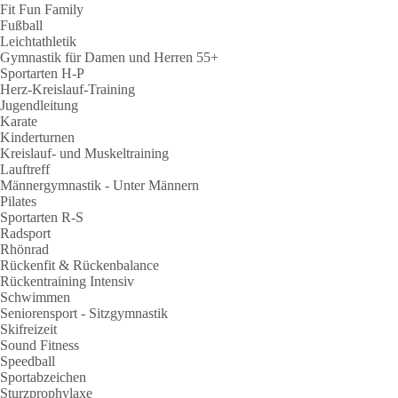
Fit Fun Family
Fußball
Leichtathletik
Gymnastik für Damen und Herren 55+
Sportarten H-P
Herz-Kreislauf-Training
Jugendleitung
Karate
Kinderturnen
Kreislauf- und Muskeltraining
Lauftreff
Männergymnastik - Unter Männern
Pilates
Sportarten R-S
Radsport
Rhönrad
Rückenfit & Rückenbalance
Rückentraining Intensiv
Schwimmen
Seniorensport - Sitzgymnastik
Skifreizeit
Sound Fitness
Speedball
Sportabzeichen
Sturzprophylaxe