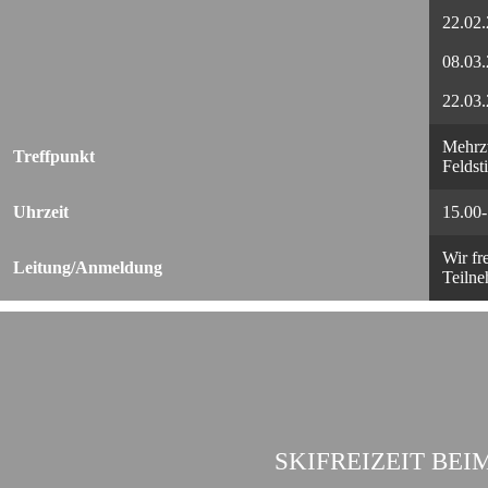
22.02
08.03
22.03
Mehrz
Treffpunkt
Feldst
Uhrzeit
15.00
Wir fr
Leitung/Anmeldung
Teilne
SKIFREIZEIT BE