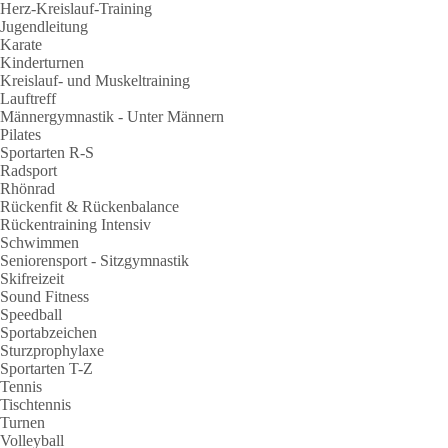
Herz-Kreislauf-Training
Jugendleitung
Karate
Kinderturnen
Kreislauf- und Muskeltraining
Lauftreff
Männergymnastik - Unter Männern
Pilates
Sportarten R-S
Radsport
Rhönrad
Rückenfit & Rückenbalance
Rückentraining Intensiv
Schwimmen
Seniorensport - Sitzgymnastik
Skifreizeit
Sound Fitness
Speedball
Sportabzeichen
Sturzprophylaxe
Sportarten T-Z
Tennis
Tischtennis
Turnen
Volleyball