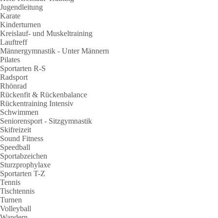
Jugendleitung
Karate
Kinderturnen
Kreislauf- und Muskeltraining
Lauftreff
Männergymnastik - Unter Männern
Pilates
Sportarten R-S
Radsport
Rhönrad
Rückenfit & Rückenbalance
Rückentraining Intensiv
Schwimmen
Seniorensport - Sitzgymnastik
Skifreizeit
Sound Fitness
Speedball
Sportabzeichen
Sturzprophylaxe
Sportarten T-Z
Tennis
Tischtennis
Turnen
Volleyball
Wandern