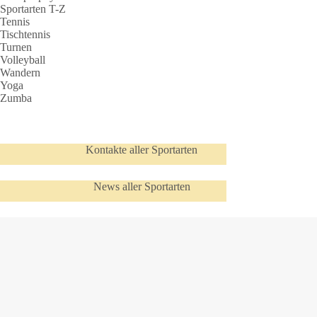
Sportarten T-Z
Tennis
Tischtennis
Turnen
Volleyball
Wandern
Yoga
Zumba
Kontakte aller Sportarten
News aller Sportarten