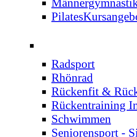
Männergymnastik
Pilates
Kursangeb
Radsport
Rhönrad
Rückenfit & Rüc
Rückentraining I
Schwimmen
Seniorensport - S