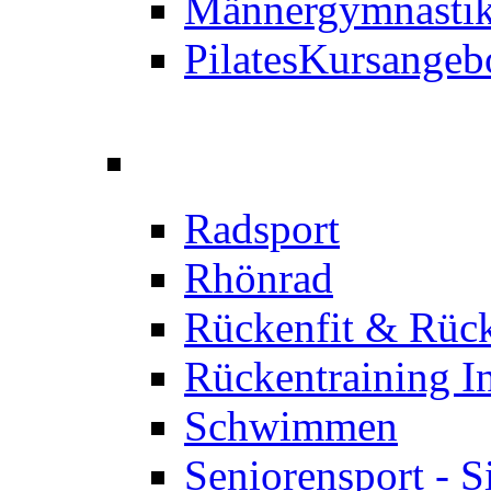
Männergymnastik
Pilates
Kursangeb
Radsport
Rhönrad
Rückenfit & Rüc
Rückentraining I
Schwimmen
Seniorensport - S