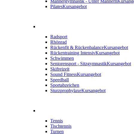
Männergymnastik - Unter Männern
Kursang
Pilates
Kursangebot
Radsport
Rhönrad
Rückenfit & Rückenbalance
Kursangebot
Rückentraining Intensiv
Kursangebot
Schwimmen
Seniorensport - Sitzgymnastik
Kursangebot
Skifreizeit
Sound Fitness
Kursangebot
Speedball
Sportabzeichen
Sturzprophylaxe
Kursangebot
Tennis
Tischtennis
Turnen