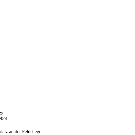
es
ebot
atz an der Feldstiege