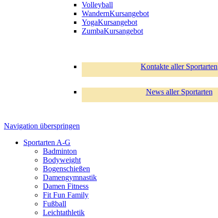
Volleyball
Wandern
Kursangebot
Yoga
Kursangebot
Zumba
Kursangebot
Kontakte aller Sportarten
News aller Sportarten
Navigation überspringen
Sportarten A-G
Badminton
Bodyweight
Bogenschießen
Damengymnastik
Damen Fitness
Fit Fun Family
Fußball
Leichtathletik