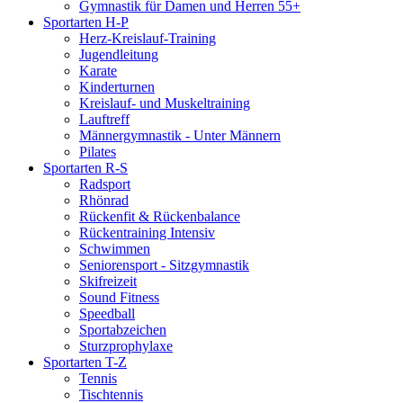
Gymnastik für Damen und Herren 55+
Sportarten H-P
Herz-Kreislauf-Training
Jugendleitung
Karate
Kinderturnen
Kreislauf- und Muskeltraining
Lauftreff
Männergymnastik - Unter Männern
Pilates
Sportarten R-S
Radsport
Rhönrad
Rückenfit & Rückenbalance
Rückentraining Intensiv
Schwimmen
Seniorensport - Sitzgymnastik
Skifreizeit
Sound Fitness
Speedball
Sportabzeichen
Sturzprophylaxe
Sportarten T-Z
Tennis
Tischtennis