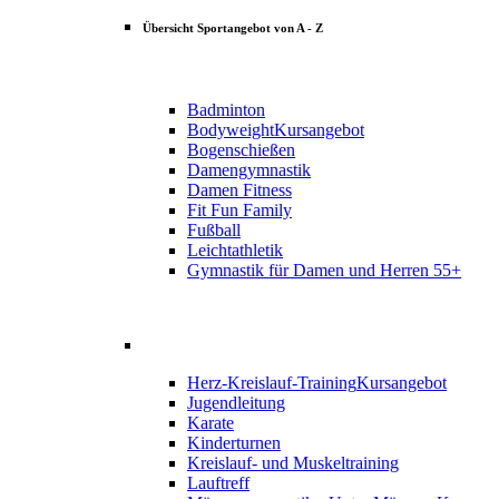
Übersicht Sportangebot von A - Z
Badminton
Bodyweight
Kursangebot
Bogenschießen
Damengymnastik
Damen Fitness
Fit Fun Family
Fußball
Leichtathletik
Gymnastik für Damen und Herren 55+
Herz-Kreislauf-Training
Kursangebot
Jugendleitung
Karate
Kinderturnen
Kreislauf- und Muskeltraining
Lauftreff