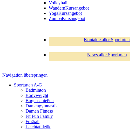
Volleyball
Wandern
Kursangebot
Yoga
Kursangebot
Zumba
Kursangebot
Kontakte aller Sportarten
News aller Sportarten
Navigation überspringen
Sportarten A-G
Badminton
Bodyweight
Bogenschießen
Damengymnastik
Damen Fitness
Fit Fun Family
Fußball
Leichtathletik