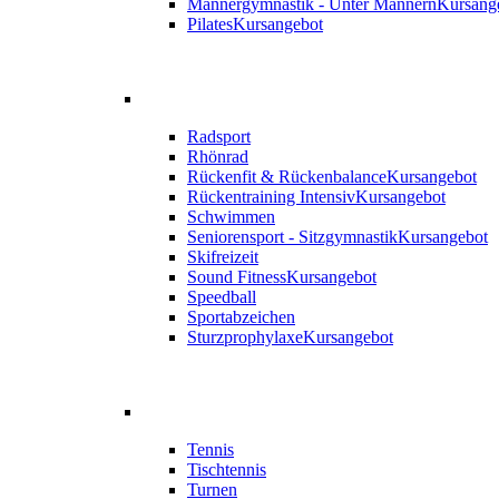
Männergymnastik - Unter Männern
Kursang
Pilates
Kursangebot
Radsport
Rhönrad
Rückenfit & Rückenbalance
Kursangebot
Rückentraining Intensiv
Kursangebot
Schwimmen
Seniorensport - Sitzgymnastik
Kursangebot
Skifreizeit
Sound Fitness
Kursangebot
Speedball
Sportabzeichen
Sturzprophylaxe
Kursangebot
Tennis
Tischtennis
Turnen