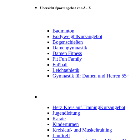
Übersicht Sportangebot von A - Z
Badminton
Bodyweight
Kursangebot
Bogenschießen
Damengymnastik
Damen Fitness
Fit Fun Family
Fußball
Leichtathletik
Gymnastik für Damen und Herren 55+
Herz-Kreislauf-Training
Kursangebot
Jugendleitung
Karate
Kinderturnen
Kreislauf- und Muskeltraining
Lauftreff