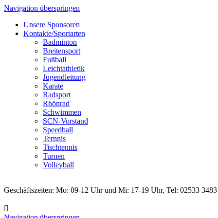
Navigation überspringen
Unsere Sponsoren
Kontakte/Sportarten
Badminton
Breitensport
Fußball
Leichtathletik
Jugendleitung
Karate
Radsport
Rhönrad
Schwimmen
SCN-Vorstand
Speedball
Ternnis
Tischtennis
Turnen
Volleyball
Geschäftszeiten: Mo: 09-12 Uhr und Mi: 17-19 Uhr, Tel: 02533 3483
Navigation überspringen