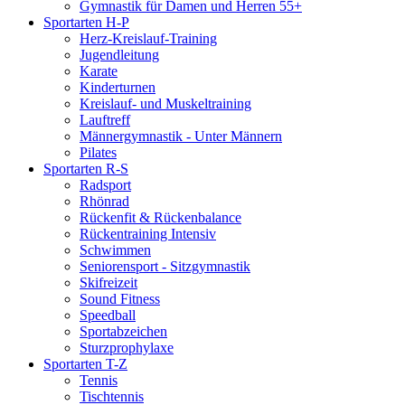
Gymnastik für Damen und Herren 55+
Sportarten H-P
Herz-Kreislauf-Training
Jugendleitung
Karate
Kinderturnen
Kreislauf- und Muskeltraining
Lauftreff
Männergymnastik - Unter Männern
Pilates
Sportarten R-S
Radsport
Rhönrad
Rückenfit & Rückenbalance
Rückentraining Intensiv
Schwimmen
Seniorensport - Sitzgymnastik
Skifreizeit
Sound Fitness
Speedball
Sportabzeichen
Sturzprophylaxe
Sportarten T-Z
Tennis
Tischtennis