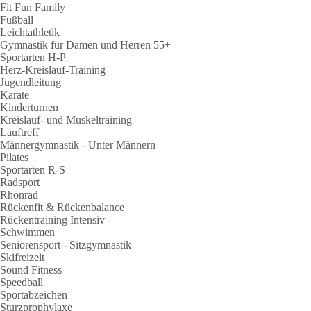
Fit Fun Family
Fußball
Leichtathletik
Gymnastik für Damen und Herren 55+
Sportarten H-P
Herz-Kreislauf-Training
Jugendleitung
Karate
Kinderturnen
Kreislauf- und Muskeltraining
Lauftreff
Männergymnastik - Unter Männern
Pilates
Sportarten R-S
Radsport
Rhönrad
Rückenfit & Rückenbalance
Rückentraining Intensiv
Schwimmen
Seniorensport - Sitzgymnastik
Skifreizeit
Sound Fitness
Speedball
Sportabzeichen
Sturzprophylaxe