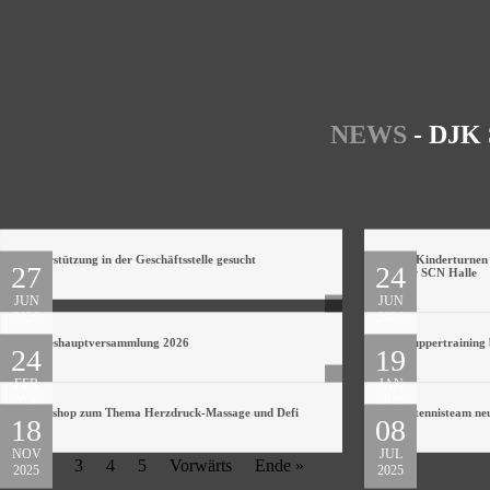
NEWS
- DJK 
Unterstützung in der Geschäftsstelle gesucht
Kein Kinderturnen
27
24
in der SCN Halle
JUN
JUN
2026
2026
Jahreshauptversammlung 2026
Schnuppertraining
24
19
FEB
JAN
2026
2026
Workshop zum Thema Herzdruck-Massage und Defi
Tischtennisteam ne
18
08
NOV
JUL
1
2
3
4
5
Vorwärts
Ende »
2025
2025